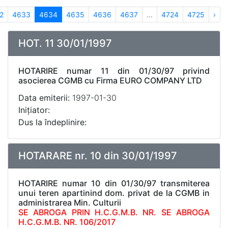
2
4633
4634
4635
4636
4637
...
4724
4725
›
HOT. 11 30/01/1997
HOTARIRE numar 11 din 01/30/97 privind
asocierea CGMB cu Firma EURO COMPANY LTD
Data emiterii:
1997-01-30
Inițiator:
Dus la îndeplinire:
HOTARARE nr. 10 din 30/01/1997
HOTARIRE numar 10 din 01/30/97 transmiterea
unui teren apartinind dom. privat de la CGMB in
administrarea Min. Culturii
SE ABROGA PRIN H.C.G.M.B. NR. SE ABROGA
H.C.G.M.B. NR. 106/2017