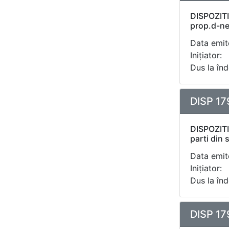
DISPOZITIE
prop.d-nei
Data emite
Inițiator:
Dus la înd
DISP 17
DISPOZITI
parti din 
Data emite
Inițiator:
Dus la înd
DISP 17