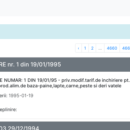
‹
1
2
...
4660
466
E nr. 1 din 19/01/1995
NUMAR: 1 DIN 19/01/95 - priv.modif.tarif.de inchiriere pt.s
prod.alim.de baza-paine,lapte,carne,peste si deri vatele
rii:
1995-01-19
eplinire:
03 29/12/1994