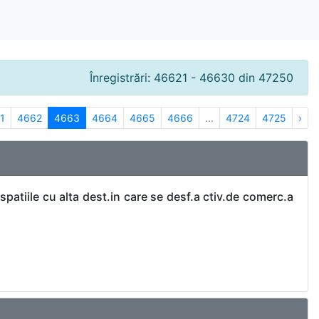
Înregistrări: 46621 - 46630 din 47250
1
4662
4663
4664
4665
4666
...
4724
4725
›
patiile cu alta dest.in care se desf.a ctiv.de comerc.a