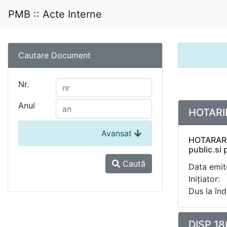
PMB :: Acte Interne
Cautare Document
Nr.
Anul
HOTARIR
Avansat
HOTARARE 
public.si 
Caută
Data emite
Inițiator:
Dus la înd
DISP 18