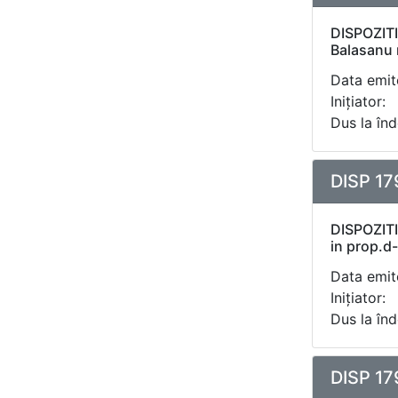
DISPOZITI
Balasanu n
Data emite
Inițiator:
Dus la înd
DISP 17
DISPOZITIE
in prop.d
Data emite
Inițiator:
Dus la înd
DISP 17