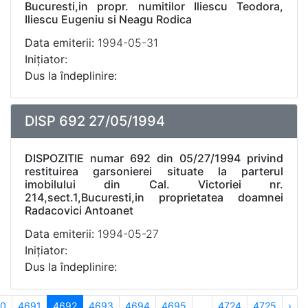
Bucuresti,in propr. numitilor Iliescu Teodora,
Iliescu Eugeniu si Neagu Rodica
Data emiterii:
1994-05-31
Inițiator:
Dus la îndeplinire:
DISP 692 27/05/1994
DISPOZITIE numar 692 din 05/27/1994 privind
restituirea garsonierei situate la parterul
imobilului din Cal. Victoriei nr.
214,sect.1,Bucuresti,in proprietatea doamnei
Radacovici Antoanet
Data emiterii:
1994-05-27
Inițiator:
Dus la îndeplinire:
0
4691
4692
4693
4694
4695
...
4724
4725
›