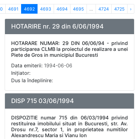
0
4691
4692
4693
4694
4695
...
4724
4725
›
HOTARIRE nr. 29 din 6/06/1994
HOTARARE NUMAR: 29 DIN 06/06/94 - privind
participarea CLMB la proiectul de realizare a unei
Piete de Gros in municipiul Bucuresti
Data emiterii:
1994-06-06
Inițiator:
Dus la îndeplinire:
DISP 715 03/06/1994
DISPOZITIE numar 715 din 06/03/1994 privind
restituirea imobilului situat in Bucuresti, str. Av.
Drosu nr.7, sector 1, in proprietatea numitilor
Alexandrescu Maria si Vianu Ion