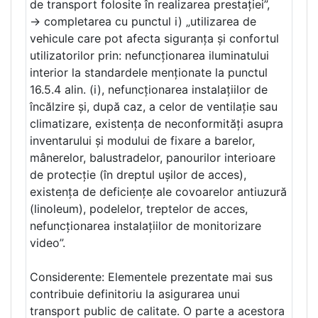
de transport folosite în realizarea prestației”,
-> completarea cu punctul i) „utilizarea de
vehicule care pot afecta siguranța și confortul
utilizatorilor prin: nefuncționarea iluminatului
interior la standardele menționate la punctul
16.5.4 alin. (i), nefuncționarea instalațiilor de
încălzire și, după caz, a celor de ventilație sau
climatizare, existența de neconformități asupra
inventarului și modului de fixare a barelor,
mânerelor, balustradelor, panourilor interioare
de protecție (în dreptul ușilor de acces),
existența de deficiențe ale covoarelor antiuzură
(linoleum), podelelor, treptelor de acces,
nefuncționarea instalațiilor de monitorizare
video”.
Considerente: Elementele prezentate mai sus
contribuie definitoriu la asigurarea unui
transport public de calitate. O parte a acestora