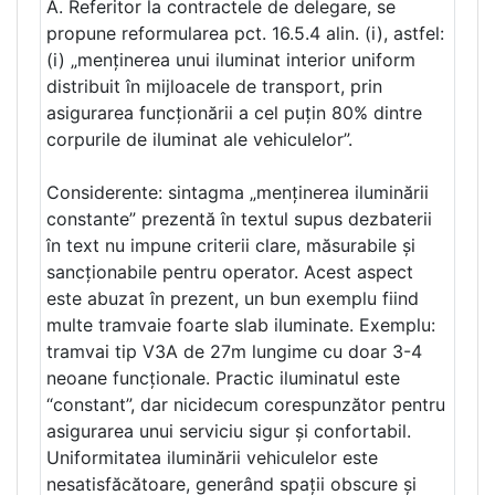
A. Referitor la contractele de delegare, se
propune reformularea pct. 16.5.4 alin. (i), astfel:
(i) „menținerea unui iluminat interior uniform
distribuit în mijloacele de transport, prin
asigurarea funcționării a cel puțin 80% dintre
corpurile de iluminat ale vehiculelor”.
Considerente: sintagma „menținerea iluminării
constante” prezentă în textul supus dezbaterii
în text nu impune criterii clare, măsurabile și
sancționabile pentru operator. Acest aspect
este abuzat în prezent, un bun exemplu fiind
multe tramvaie foarte slab iluminate. Exemplu:
tramvai tip V3A de 27m lungime cu doar 3-4
neoane funcționale. Practic iluminatul este
“constant”, dar nicidecum corespunzător pentru
asigurarea unui serviciu sigur și confortabil.
Uniformitatea iluminării vehiculelor este
nesatisfăcătoare, generând spații obscure și