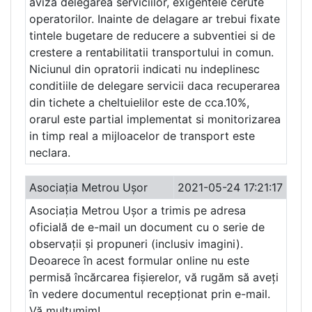
aviza delegarea serviciilor, exigentele cerute
operatorilor. Inainte de delagare ar trebui fixate
tintele bugetare de reducere a subventiei si de
crestere a rentabilitatii transportului in comun.
Niciunul din opratorii indicati nu indeplinesc
conditiile de delegare servicii daca recuperarea
din tichete a cheltuielilor este de cca.10%,
orarul este partial implementat si monitorizarea
in timp real a mijloacelor de transport este
neclara.
Asociația Metrou Ușor
2021-05-24 17:21:17
Asociația Metrou Ușor a trimis pe adresa
oficială de e-mail un document cu o serie de
observații și propuneri (inclusiv imagini).
Deoarece în acest formular online nu este
permisă încărcarea fișierelor, vă rugăm să aveți
în vedere documentul recepționat prin e-mail.
Vă mulțumim!