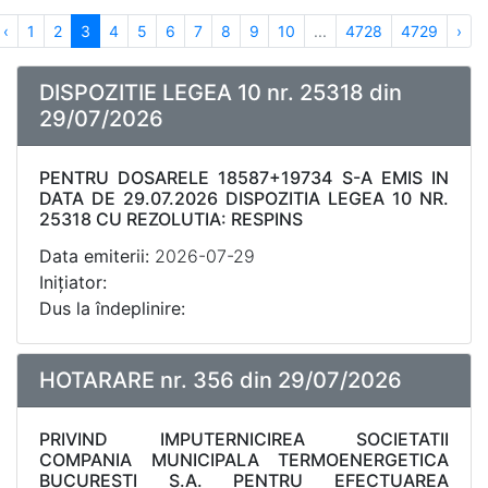
‹
1
2
3
4
5
6
7
8
9
10
...
4728
4729
›
DISPOZITIE LEGEA 10 nr. 25318 din
29/07/2026
PENTRU DOSARELE 18587+19734 S-A EMIS IN
DATA DE 29.07.2026 DISPOZITIA LEGEA 10 NR.
25318 CU REZOLUTIA: RESPINS
Data emiterii:
2026-07-29
Inițiator:
Dus la îndeplinire:
HOTARARE nr. 356 din 29/07/2026
PRIVIND IMPUTERNICIREA SOCIETATII
COMPANIA MUNICIPALA TERMOENERGETICA
BUCURESTI S.A. PENTRU EFECTUAREA