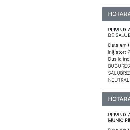
HOTARAR
PRIVIND 
DE SALUB
Data emite
Inițiator:
P
Dus la înd
BUCURESTI
SALUBRIZ
NEUTRALI
HOTARAR
PRIVIND 
MUNICIPI