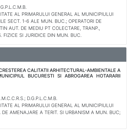
.P.L.C.M.B.
LITATE AL PRIMARULUI GENERAL AL MUNICIPIULUI
IILE SECT. 1-6 ALE MUN. BUC.; OPERATORI DE
TIN AUT. DE MEDIU PT COLECTARE, TRANP.,
 FIZICE SI JURIDICE DIN MUN. BUC.
CRESTEREA CALITATII ARHITECTURAL-AMBIENTALE A
MUNICIPIUL BUCURESTI SI ABROGAREA HOTARARII
.C.C.R.S.; D.G.P.L.C.M.B.
LITATE AL PRIMARULUI GENERAL AL MUNICIPIULUI
HICA DE AMENAJARE A TERIT. SI URBANISM A MUN. BUC;