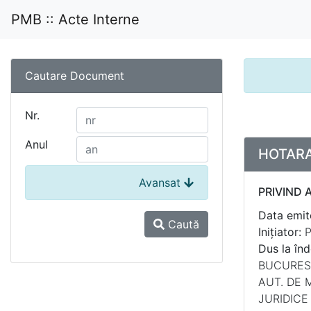
PMB :: Acte Interne
Cautare Document
Nr.
Anul
HOTARAR
Avansat
PRIVIND 
Data emite
Caută
Inițiator:
P
Dus la înd
BUCUREST
AUT. DE 
JURIDICE