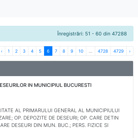
Înregistrări: 51 - 60 din 47288
‹
1
2
3
4
5
6
7
8
9
10
...
4728
4729
›
ESEURILOR IN MUNICIPIUL BUCURESTI
LITATE AL PRIMARULUI GENERAL AL MUNICIPIULUI
ZARE; OP. DEPOZITE DE DESEURI; OP. CARE DETIN
RE DESEURI DIN MUN. BUC.; PERS. FIZICE SI