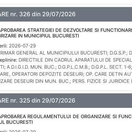
E nr. 326 din 29/07/2026
APROBAREA STRATEGIEI DE DEZVOLTARE SI FUNCTIONARE
RIZARE IN MUNICIPIUL BUCURESTI
rii:
2026-07-29
RIMAR GENERAL AL MUNICIPIULUI BUCURESTI; D.G.S.P.; D.
eplinire:
DIRECTIILE DIN CADRUL APARATULUI DE SPECIA
; A.D.I.G.I.D. MUN. BUC.; D.G.P.L.C.M.B.; D.G.P.L. SECT. 
ARE, OPERATORI DEPOZITE DESEURI; OP. CARE DETIN AU
ZARE DESEURI DIN MUN. BUC.; PERS. FIZICE SI JURIDICE
E nr. 325 din 29/07/2026
APROBAREA REGULAMENTULUI DE ORGANIZARE SI FUNCT
UL BUCURESTI