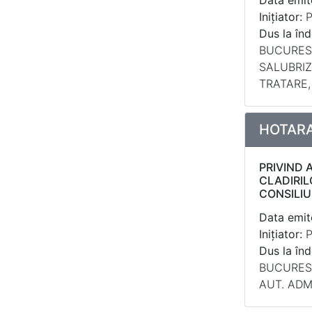
Data emite
Inițiator:
P
Dus la înd
BUCUREST
SALUBRIZ
TRATARE,
HOTARAR
PRIVIND 
CLADIRI
CONSILIU
Data emite
Inițiator:
P
Dus la înd
BUCURESTI
AUT. ADM