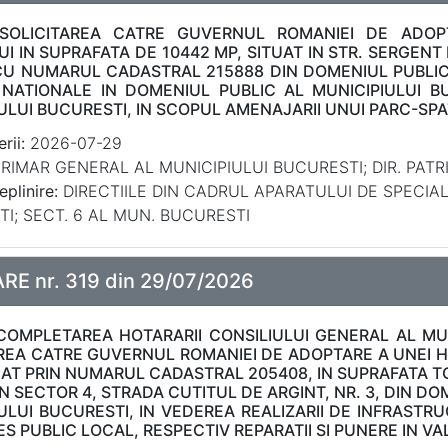
 SOLICITAREA CATRE GUVERNUL ROMANIEI DE ADO
UI IN SUPRAFATA DE 10442 MP, SITUAT IN STR. SERGEN
CU NUMARUL CADASTRAL 215888 DIN DOMENIUL PUBLIC 
 NATIONALE IN DOMENIUL PUBLIC AL MUNICIPIULUI B
ULUI BUCURESTI, IN SCOPUL AMENAJARII UNUI PARC-SP
rii:
2026-07-29
RIMAR GENERAL AL MUNICIPIULUI BUCURESTI; DIR. PATR
eplinire:
DIRECTIILE DIN CADRUL APARATULUI DE SPECIA
I; SECT. 6 AL MUN. BUCURESTI
E nr. 319 din 29/07/2026
OMPLETAREA HOTARARII CONSILIULUI GENERAL AL MUNI
REA CATRE GUVERNUL ROMANIEI DE ADOPTARE A UNEI H
CAT PRIN NUMARUL CADASTRAL 205408, IN SUPRAFATA T
IN SECTOR 4, STRADA CUTITUL DE ARGINT, NR. 3, DIN D
ULUI BUCURESTI, IN VEDEREA REALIZARII DE INFRAST
ES PUBLIC LOCAL, RESPECTIV REPARATII SI PUNERE IN