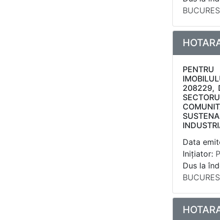
BUCUREST
HOTARAR
PENTRU 
IMOBILUL
208229, 
SECTORUL
COMUNIT
SUSTENAB
INDUSTRI
Data emite
Inițiator:
P
Dus la înd
BUCUREST
HOTARAR