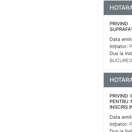
HOTARAR
PRIVIND
SUPRAFAT
Data emite
Inițiator:
P
Dus la înd
BUCURES
HOTARAR
PRIVIND 
PENTRU M
INSCRIS 
Data emite
Inițiator:
P
Dus la înd