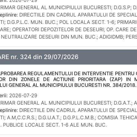
rii:
2026-07-29
RIMAR GENERAL AL MUNICIPIULUI BUCURESTI; D.G.S.P; D.G
eplinire:
DIRECTIILE DIN CADRUL APARATULUI DE SPECIA
I; D.G.P.L.C. MUN. BUC.; POL LOCALA SECT. 1-6; PRIMAR
ARE; OPERATORI DEPOZITELOR DE DESEURI; OP. CARE DE
 NEUTRALIZARE DESEURI DIN MUN. BUC.; ADIGIDMB; PERS.
E nr. 324 din 29/07/2026
APROBAREA REGULAMENTULUI DE INTERVENTIE PENTRU 
LOR DIN ZONELE DE ACTIUNE PRIORITARA (ZAP) IN 
LUI GENERAL AL MUNICIPIULUI BUCURESTI NR. 384/2018.
rii:
2026-07-29
RIMAR GENERAL AL MUNICIPIULUI BUCURESTI; D.G.A.T.; A.M
eplinire:
DIRECTIILE DIN CADRUL APARATULUI DE SPECIA
; A.M,C.C.R.S.; D.G.U.A.T.; D.G.P.L.C.M.B.; COMISIA TE
. PUBLICE LOCALE SECT. 1-6 ALE MUN. BUC.