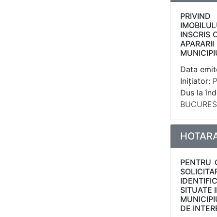
PRIVIND
IMOBILUL
INSCRIS 
APARARII
MUNICIPI
Data emite
Inițiator:
P
Dus la înd
BUCUREST
HOTARAR
PENTRU C
SOLICITA
IDENTIFI
SITUATE 
MUNICIPI
DE INTER